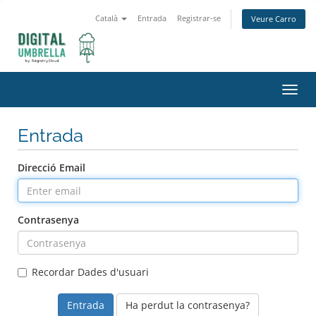
Català
Entrada
Registrar-se
Veure Carro
Toggl
navig
Entrada
Direcció Email
Contrasenya
Recordar Dades d'usuari
Ha perdut la contrasenya?