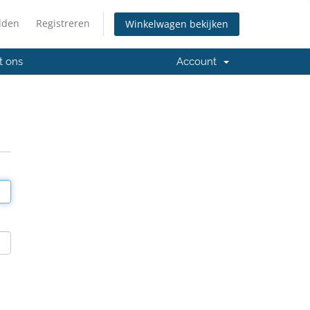
lden
Registreren
Winkelwagen bekijken
t ons
Account