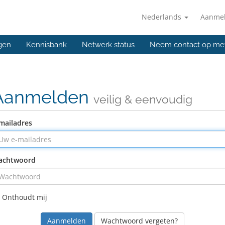
Nederlands
Aanme
gen
Kennisbank
Netwerk status
Neem contact op me
Aanmelden
veilig & eenvoudig
mailadres
achtwoord
Onthoudt mij
Wachtwoord vergeten?