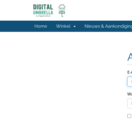
Home
Winkel
Nieuws & Aankondigin
E-
W