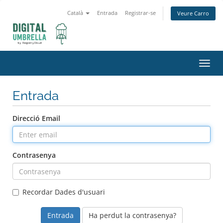
Català
Entrada
Registrar-se
Veure Carro
Toggl
navig
Entrada
Direcció Email
Contrasenya
Recordar Dades d'usuari
Ha perdut la contrasenya?