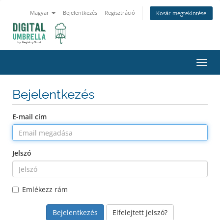
Magyar
Bejelentkezés
Regisztráció
Kosár megtekintése
Váltá
a
navig
Bejelentkezés
E-mail cím
Jelszó
Emlékezz rám
Elfelejtett jelszó?